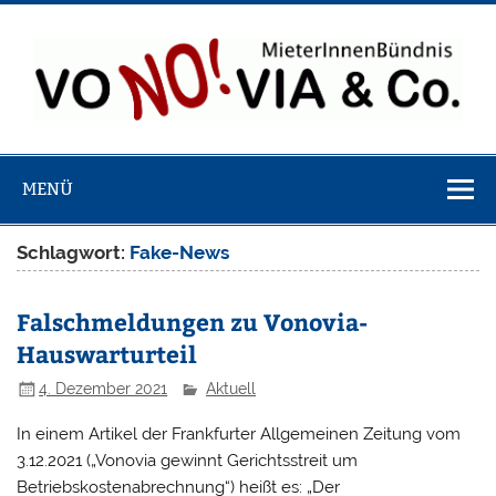
Zum
Inhalt
springen
VoNO!via & 
Webseite des bundesweiten Bündnisses von MieterInnen
MieterInnenbü
bei Vonovia, LEG, Velero, Brookfield usw.
MENÜ
Schlagwort:
Fake-News
Falschmeldungen zu Vonovia-
Hauswarturteil
4. Dezember 2021
Aktuell
In einem Artikel der Frankfurter Allgemeinen Zeitung vom
3.12.2021 („Vonovia gewinnt Gerichtsstreit um
Betriebskostenabrechnung“) heißt es: „Der