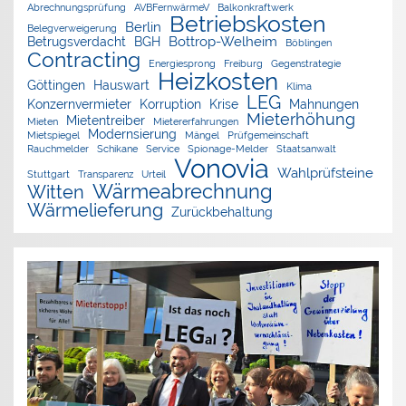
Abrechnungsprüfung
AVBFernwärmeV
Balkonkraftwerk
Betriebskosten
Berlin
Belegverweigerung
Bottrop-Welheim
Betrugsverdacht
BGH
Böblingen
Contracting
Energiesprong
Freiburg
Gegenstrategie
Heizkosten
Göttingen
Hauswart
Klima
LEG
Konzernvermieter
Korruption
Krise
Mahnungen
Mieterhöhung
Mietentreiber
Mieten
Mietererfahrungen
Modernsierung
Mietspiegel
Mängel
Prüfgemeinschaft
Rauchmelder
Schikane
Service
Spionage-Melder
Staatsanwalt
Vonovia
Wahlprüfsteine
Stuttgart
Transparenz
Urteil
Wärmeabrechnung
Witten
Wärmelieferung
Zurückbehaltung