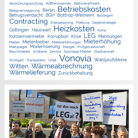
Abrechnungsprüfung
AVBFernwärmeV
Balkonkraftwerk
Betriebskosten
Berlin
Belegverweigerung
Bottrop-Welheim
Betrugsverdacht
BGH
Böblingen
Contracting
Energiesprong
Freiburg
Gegenstrategie
Heizkosten
Göttingen
Hauswart
Klima
LEG
Konzernvermieter
Korruption
Krise
Mahnungen
Mieterhöhung
Mietentreiber
Mieten
Mietererfahrungen
Modernsierung
Mietspiegel
Mängel
Prüfgemeinschaft
Rauchmelder
Schikane
Service
Spionage-Melder
Staatsanwalt
Vonovia
Wahlprüfsteine
Stuttgart
Transparenz
Urteil
Wärmeabrechnung
Witten
Wärmelieferung
Zurückbehaltung