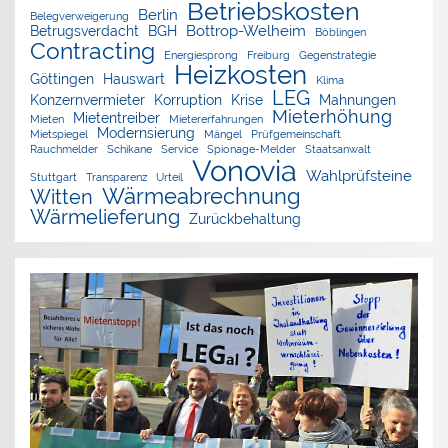
Betriebskosten
Berlin
Belegverweigerung
Bottrop-Welheim
Betrugsverdacht
BGH
Böblingen
Contracting
Energiesprong
Freiburg
Gegenstrategie
Heizkosten
Göttingen
Hauswart
Klima
LEG
Konzernvermieter
Korruption
Krise
Mahnungen
Mieterhöhung
Mietentreiber
Mieten
Mietererfahrungen
Modernsierung
Mietspiegel
Mängel
Prüfgemeinschaft
Rauchmelder
Schikane
Service
Spionage-Melder
Staatsanwalt
Vonovia
Wahlprüfsteine
Stuttgart
Transparenz
Urteil
Wärmeabrechnung
Witten
Wärmelieferung
Zurückbehaltung