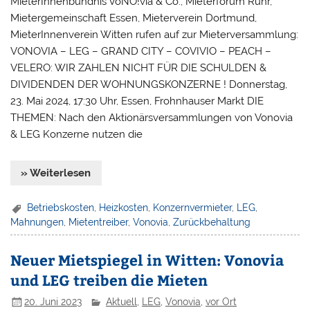
MieterInnenbündnis VoNO!via & Co., Mieterforum Ruhr,
Mietergemeinschaft Essen, Mieterverein Dortmund,
MieterInnenverein Witten rufen auf zur Mieterversammlung:
VONOVIA – LEG – GRAND CITY – COVIVIO – PEACH –
VELERO: WIR ZAHLEN NICHT FÜR DIE SCHULDEN &
DIVIDENDEN DER WOHNUNGSKONZERNE ! Donnerstag,
23. Mai 2024, 17:30 Uhr, Essen, Frohnhauser Markt DIE
THEMEN: Nach den Aktionärsversammlungen von Vonovia
& LEG Konzerne nutzen die
» Weiterlesen
Betriebskosten
,
Heizkosten
,
Konzernvermieter
,
LEG
,
Mahnungen
,
Mietentreiber
,
Vonovia
,
Zurückbehaltung
Neuer Mietspiegel in Witten: Vonovia
und LEG treiben die Mieten
20. Juni 2023
Aktuell
,
LEG
,
Vonovia
,
vor Ort