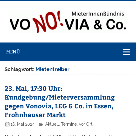
Zum
Inhalt
springen
VoNO!via & 
Webseite des bundesweiten Bündnisses von MieterInnen
MieterInnenbü
bei Vonovia, LEG, Velero, Brookfield usw.
MENÜ
Schlagwort:
Mietentreiber
23. Mai, 17:30 Uhr:
Kundgebung/Mieterversammlung
gegen Vonovia, LEG & Co. in Essen,
Frohnhauser Markt
16. Mai 2024
Aktuell
,
Termine
,
vor Ort