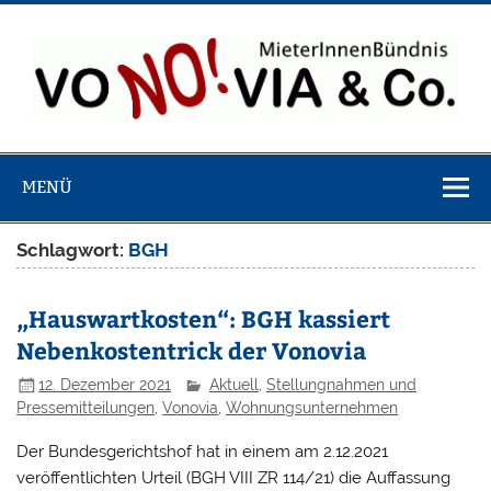
Zum
Inhalt
springen
VoNO!via & 
Webseite des bundesweiten Bündnisses von MieterInnen
MieterInnenbü
bei Vonovia, LEG, Velero, Brookfield usw.
MENÜ
Schlagwort:
BGH
„Hauswartkosten“: BGH kassiert
Nebenkostentrick der Vonovia
12. Dezember 2021
Aktuell
,
Stellungnahmen und
Pressemitteilungen
,
Vonovia
,
Wohnungsunternehmen
Der Bundesgerichtshof hat in einem am 2.12.2021
veröffentlichten Urteil (BGH VIII ZR 114/21) die Auffassung