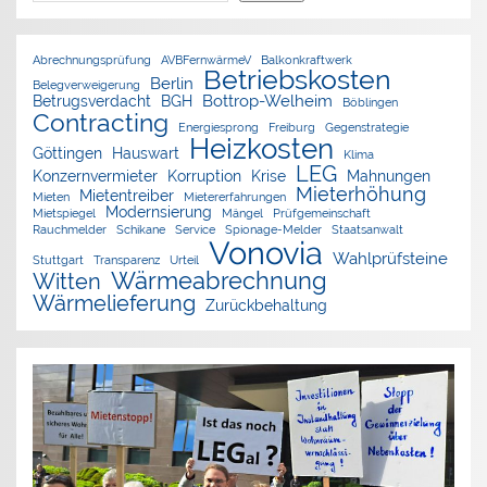
Abrechnungsprüfung
AVBFernwärmeV
Balkonkraftwerk
Betriebskosten
Berlin
Belegverweigerung
Bottrop-Welheim
Betrugsverdacht
BGH
Böblingen
Contracting
Energiesprong
Freiburg
Gegenstrategie
Heizkosten
Göttingen
Hauswart
Klima
LEG
Konzernvermieter
Korruption
Krise
Mahnungen
Mieterhöhung
Mietentreiber
Mieten
Mietererfahrungen
Modernsierung
Mietspiegel
Mängel
Prüfgemeinschaft
Rauchmelder
Schikane
Service
Spionage-Melder
Staatsanwalt
Vonovia
Wahlprüfsteine
Stuttgart
Transparenz
Urteil
Wärmeabrechnung
Witten
Wärmelieferung
Zurückbehaltung