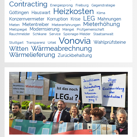
Contracting
Energiesprong
Freiburg
Gegenstrategie
Heizkosten
Göttingen
Hauswart
Klima
LEG
Konzernvermieter
Korruption
Krise
Mahnungen
Mieterhöhung
Mietentreiber
Mieten
Mietererfahrungen
Modernsierung
Mietspiegel
Mängel
Prüfgemeinschaft
Rauchmelder
Schikane
Service
Spionage-Melder
Staatsanwalt
Vonovia
Wahlprüfsteine
Stuttgart
Transparenz
Urteil
Wärmeabrechnung
Witten
Wärmelieferung
Zurückbehaltung