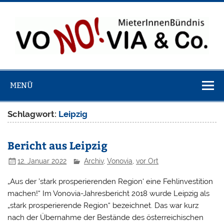
Zum
Inhalt
springen
VoNO!via & 
Webseite des bundesweiten Bündnisses von MieterInnen
MieterInnenbü
bei Vonovia, LEG, Velero, Brookfield usw.
MENÜ
Schlagwort:
Leipzig
Bericht aus Leipzig
12. Januar 2022
Archiv
,
Vonovia
,
vor Ort
„Aus der ’stark prosperierenden Region‘ eine Fehlinvestition
machen!“ Im Vonovia-Jahresbericht 2018 wurde Leipzig als
„stark prosperierende Region“ bezeichnet. Das war kurz
nach der Übernahme der Bestände des österreichischen