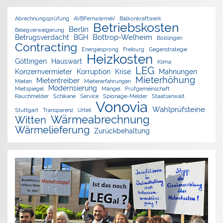
Abrechnungsprüfung
AVBFernwärmeV
Balkonkraftwerk
Betriebskosten
Berlin
Belegverweigerung
Bottrop-Welheim
Betrugsverdacht
BGH
Böblingen
Contracting
Energiesprong
Freiburg
Gegenstrategie
Heizkosten
Göttingen
Hauswart
Klima
LEG
Konzernvermieter
Korruption
Krise
Mahnungen
Mieterhöhung
Mietentreiber
Mieten
Mietererfahrungen
Modernsierung
Mietspiegel
Mängel
Prüfgemeinschaft
Rauchmelder
Schikane
Service
Spionage-Melder
Staatsanwalt
Vonovia
Wahlprüfsteine
Stuttgart
Transparenz
Urteil
Wärmeabrechnung
Witten
Wärmelieferung
Zurückbehaltung