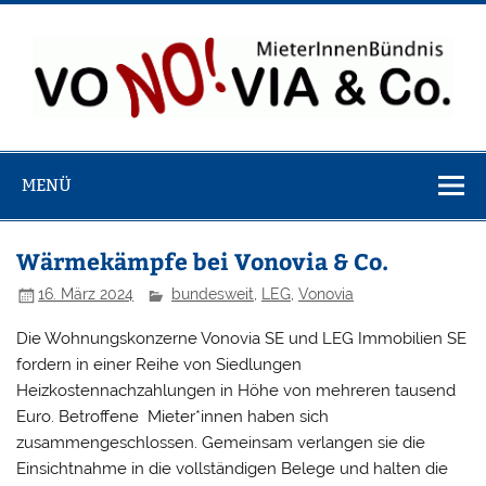
Zum
Inhalt
springen
VoNO!via & 
Webseite des bundesweiten Bündnisses von MieterInnen
MieterInnenbü
bei Vonovia, LEG, Velero, Brookfield usw.
MENÜ
Wärmekämpfe bei Vonovia & Co.
16. März 2024
bundesweit
,
LEG
,
Vonovia
Die Wohnungskonzerne Vonovia SE und LEG Immobilien SE
fordern in einer Reihe von Siedlungen
Heizkostennachzahlungen in Höhe von mehreren tausend
Euro. Betroffene Mieter*innen haben sich
zusammengeschlossen. Gemeinsam verlangen sie die
Einsichtnahme in die vollständigen Belege und halten die