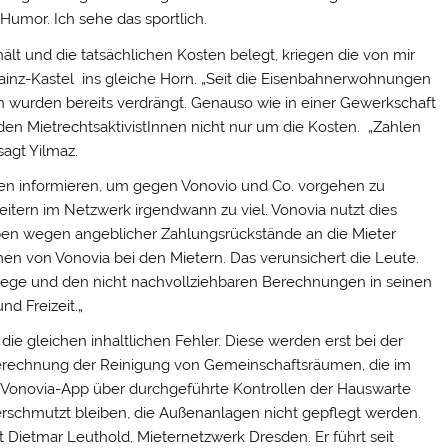
Humor. Ich sehe das sportlich.
ält und die tatsächlichen Kosten belegt, kriegen die von mir
ainz-Kastel ins gleiche Horn. „Seit die Eisenbahnerwohnungen
rn wurden bereits verdrängt. Genauso wie in einer Gewerkschaft
 den MietrechtsaktivistInnen nicht nur um die Kosten. „Zahlen
sagt Yilmaz.
ten informieren
,
um gegen Vonovio und Co
.
vorgehen zu
treitern im Netzwerk irgendwann zu viel. Vonovia nutzt dies
en wegen angeblicher Zahlungsrückstände an die Mieter
men von Vonovia bei den Mietern. Das verunsichert die Leute.
elege und den nicht nachvollziehbaren Berechnungen in seinen
d Freizeit.
„
e gleichen inhaltlichen Fehler. Diese werden erst bei der
Berechnung der Reinigung von Gemeinschaftsräumen, die im
 Vonovia-App über durchgeführte Kontrollen der Hauswarte
chmutzt bleiben, die Außenanlagen nicht gepflegt werden.
t
Dietmar Leuthold, Mieternetzwerk Dresden
. Er
führt seit