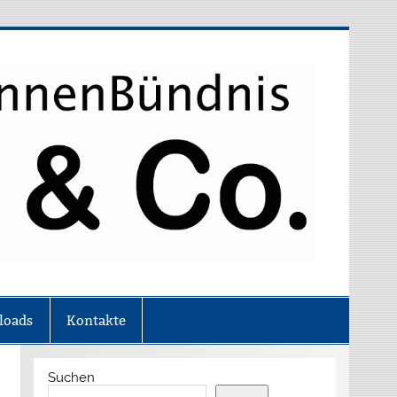
 Brookfield usw.
loads
Kontakte
Suchen