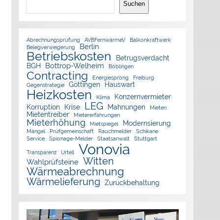
Suchen
Abrechnungsprüfung
AVBFernwärmeV
Balkonkraftwerk
Berlin
Belegverweigerung
Betriebskosten
Betrugsverdacht
Bottrop-Welheim
BGH
Böblingen
Contracting
Energiesprong
Freiburg
Göttingen
Hauswart
Gegenstrategie
Heizkosten
Konzernvermieter
Klima
LEG
Korruption
Krise
Mahnungen
Mieten
Mietentreiber
Mietererfahrungen
Mieterhöhung
Modernsierung
Mietspiegel
Mängel
Prüfgemeinschaft
Rauchmelder
Schikane
Service
Spionage-Melder
Staatsanwalt
Stuttgart
Vonovia
Transparenz
Urteil
Witten
Wahlprüfsteine
Wärmeabrechnung
Wärmelieferung
Zurückbehaltung