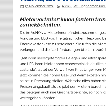
17. November 2022
Archiv
,
Stellungnahmen und 
Mietervertreter*innen fordern tr
zurückbehalten.
Die im VoNO!via-MieterInnenbündnis zusammengesc
Vonovia und LEG vor, ihre tatsächlichen Heiz- und B
Energiekostenkrise zu bereichern. Sie rufen die Mie
verlangen und die Nachforderungen bis dahin zur
„Mit ihren selbstgefertigten Belegen und intransp
und LEG ihren MieterInnen wahrscheinlich deutlich m
zustünde“, lautet der Vorwurf von Knut Unger vom Mie
jetzt kommen die hohen Gas- und Wärmekosten hinzu
selbst in Rechnung stellen. Wahrscheinlich haben si
Preisen eingekauft als sie jetzt den Mietern berech
n
das belegen auch ihre Geschäftsberichte, so hoch, d
weitergeben könnten.“