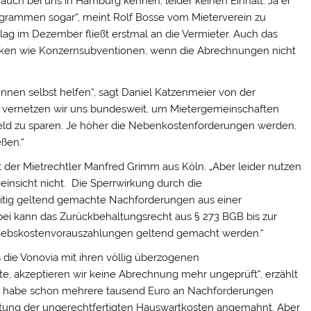
uch bei uns in Hamburg kennen, leider keinen Einhalt. Ja er
ogrammen sogar“, meint Rolf Bosse vom Mieterverein zu
 im Dezember fließt erstmal an die Vermieter. Auch das
rken wie Konzernsubventionen, wenn die Abrechnungen nicht
rInnen selbst helfen“, sagt Daniel Katzenmeier von der
hr vernetzen wir uns bundesweit, um Mietergemeinschaften
eld zu sparen. Je höher die Nebenkostenforderungen werden,
ßen.“
ärt der Mietrechtler Manfred Grimm aus Köln. „Aber leider nutzen
einsicht nicht. Die Sperrwirkung durch die
eitig geltend gemachte Nachforderungen aus einer
ei kann das Zurückbehaltungsrecht aus § 273 BGB bis zur
iebskostenvorauszahlungen geltend gemacht werden.“
ns die Vonovia mit ihren völlig überzogenen
te, akzeptieren wir keine Abrechnung mehr ungeprüft“, erzählt
h habe schon mehrere tausend Euro an Nachforderungen
attung der ungerechtfertigten Hauswartkosten angemahnt. Aber