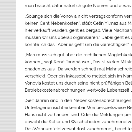
man braucht dafür natürlich gute Nerven und etwas 
„Solange sich die Vonovia nicht vertragskonform verh
keinen Cent Nebenkosten“, stößt Cetin Yilmaz aus M
hier verkauft wurden, geht es bergab. Viele Nachba
müssen wir uns überall organisieren.“ Dabei geht es
könnte ich das . Aber es geht um die Gerechtigkeit“, 
„M
an
muss
s
ich gut über die rechtlichen Möglichkei
können
„, sagt
René Tannhäuser
. „
Das ist vielen Mits
gnadenlos aus. Da werden schnell mal Mahnschreib
verschickt. Oder ein Inkassobüro meldet sich im Na
Vonovia kostet uns durch seine nicht prüffähigen B
Betriebskostenabrechnungen wertvolle Lebenszeit un
„Seit Jahren sind in den Nebenkostenabrechnungen di
Unterlageneinsicht erkennbar. Wie beispielsweise 
Haus nicht vorhanden sind. Oder die Meldungen per
obwohl die Keller und Wäscheböden zunehmend vers
Das Wohnumfeld verwahrlost zunehmend
„, berichte