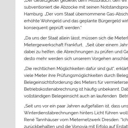
„Der Gesetzgeber gebietet dem Missbrauch, den wir a
subventioniert die Abzocke mit seinen Notstandspr
Hamburg. „Der vom Staat übernommene Gas-Abschlag
erhöhte Wohngeld und das geplante Bürgergeld wi
konsequent geprüft werden.“
„Da uns der Staat allein lässt, müssen sich die Miete
Mietergewerkschaft Frankfurt. „Seit über einem Ja
dabei zu helfen, die Abrechnungen zu prüfen und G
desto mehr werden sich unserem Vorgehen anschlie
„Die rechtlichen Möglichkeiten dafür sind gut“, erkl
viele Mieter ihre Prüfungsmöglichkeiten durch Beleg
Belegeinsichtsforderung des Mieters für vermieters
Betriebskostenabrechnung ist häufig unbekannt. Dab
vollständigen Belegeinsicht auch an
l
aufenden Betr
„Seit uns vor ein paar Jahren aufgefallen ist, dass u
Winterdienstabrechnungen hinters Licht führen woll
René Tannhäuser vom Mieternetzwerk Dresden. “Ic
zurückbehalten und die Vonovia mit Erfolg auf Erst