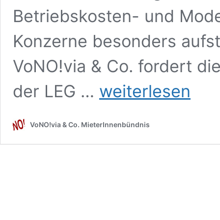
Betriebskosten- und Mode
Konzerne besonders aufs
VoNO!via & Co. fordert di
Forderungen
der LEG …
weiterlesen
an
Vonovia
und
VoNO!via & Co. MieterInnenbündnis
LEG
zu
Umlageabrechnungen
und
Mieterhöhungen